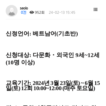
seolo
0건
952회
24-02-13 15:45
신청언어
: 베트남
어(기초반)
신청대상
:
다문화
・
외국인 9
세
~12
세
(10
명 이상
)
교육기간
:
2024
년
3
월
23
일
(
토
) ~ 6
월
15
일
(
토
) 12
회
10:00~12:00 (
매주 토요일
)