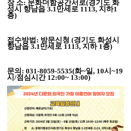
장 소
:
문화더함공간서로
(
경기도 화
성시 향남읍
3.1
만세로
1113,
지하
1
층
)
접수방법
:
방문신청
(
경기도 화성시
향남읍
3.1
만세로
1113,
지하
1
층
)
문의
: 031-8059-5535(
화
~
일
, 10
시
~19
시
/
점심시간
12:00~ 13:00)